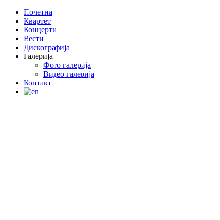
Почетна
Квартет
Концерти
Вести
Дискографија
Галерија
Фото галерија
Видео галерија
Контакт
Copyright © 2016 BP String Quartet All rights reserved